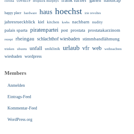
frank turner
garten
handicap
covid19
corona
dropkick murphys
hoechst
haus
happy place
irie revoltes
hardware
nachbarn
jahresrueckblick
kiel
nudity
kitchen
krebs
piratenpartei
palais sparta
prostata
prostatakarzinom
post
rheingau
schlachthof wiesbaden
stimmbandlähmung
rezept
urlaub
vfr
web
unfall
uniklinik
trinken
ubuntu
weihnachten
wiesbaden
wordpress
Members
Anmelden
Eintrags-Feed
Kommentar-Feed
WordPress.org