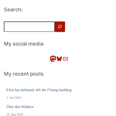
Search:
S
u
c
h
My social media
e
n
Mastodon
Bluesky
E-Mail
My recent posts
Elvis has definitely left the f*cking building
1. Juli 2026
Über den Wäldern
19. Juni 2026