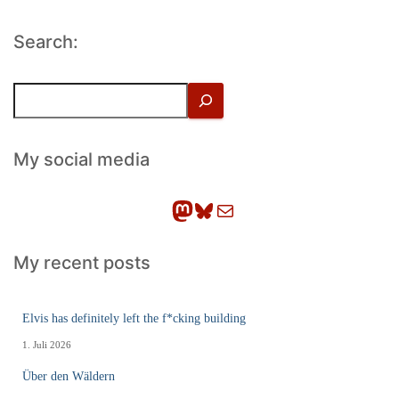
Search:
S
u
c
h
My social media
e
n
Mastodon
Bluesky
E-Mail
My recent posts
Elvis has definitely left the f*cking building
1. Juli 2026
Über den Wäldern