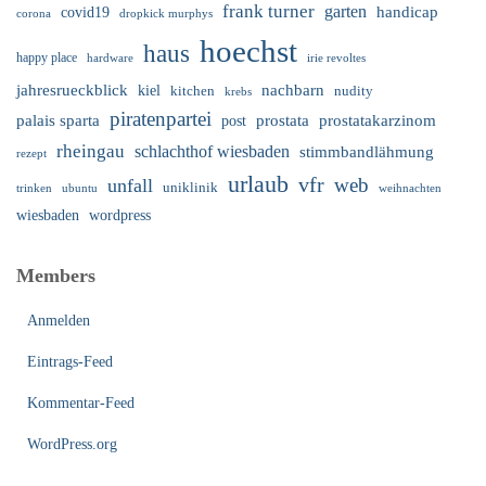
frank turner
garten
handicap
covid19
corona
dropkick murphys
hoechst
haus
happy place
irie revoltes
hardware
nachbarn
jahresrueckblick
kiel
nudity
kitchen
krebs
piratenpartei
palais sparta
prostata
prostatakarzinom
post
rheingau
schlachthof wiesbaden
stimmbandlähmung
rezept
urlaub
vfr
web
unfall
uniklinik
trinken
ubuntu
weihnachten
wiesbaden
wordpress
Members
Anmelden
Eintrags-Feed
Kommentar-Feed
WordPress.org