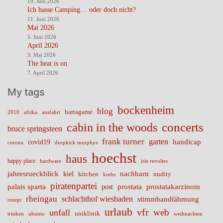
19. Juni 2026
Ich hasse Camping… oder doch nicht?
11. Juni 2026
Mai 2026
5. Juni 2026
April 2026
3. Mai 2026
The heat is on
7. April 2026
My tags
bockenheim
blog
bartagame
2010
ausfahrt
afrika
cabin in the woods
concerts
bruce springsteen
frank turner
garten
handicap
covid19
corona
dropkick murphys
hoechst
haus
happy place
irie revoltes
hardware
nachbarn
jahresrueckblick
kiel
nudity
kitchen
krebs
piratenpartei
palais sparta
prostata
prostatakarzinom
post
rheingau
schlachthof wiesbaden
stimmbandlähmung
rezept
urlaub
vfr
web
unfall
uniklinik
trinken
ubuntu
weihnachten