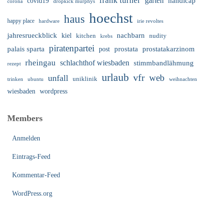
frank turner
garten
handicap
covid19
corona
dropkick murphys
hoechst
haus
happy place
irie revoltes
hardware
nachbarn
jahresrueckblick
kiel
nudity
kitchen
krebs
piratenpartei
palais sparta
prostata
prostatakarzinom
post
rheingau
schlachthof wiesbaden
stimmbandlähmung
rezept
urlaub
vfr
web
unfall
uniklinik
trinken
ubuntu
weihnachten
wiesbaden
wordpress
Members
Anmelden
Eintrags-Feed
Kommentar-Feed
WordPress.org