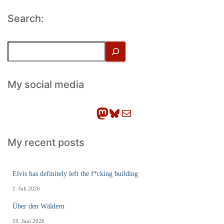
Search:
S
u
c
h
My social media
e
n
Mastodon
Bluesky
E-Mail
My recent posts
Elvis has definitely left the f*cking building
1. Juli 2026
Über den Wäldern
19. Juni 2026