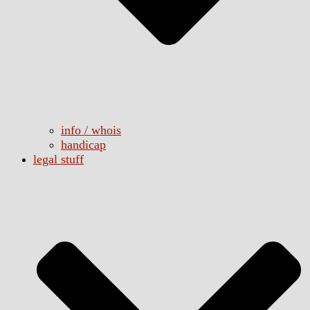
info / whois
handicap
legal stuff