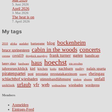
Mai 2026
5. Juni 2026
April 2026
3. Mai 2026
The heat is on
7. April 2026
My tags
bockenheim
blog
bartagame
2010
ausfahrt
afrika
cabin in the woods
concerts
bruce springsteen
frank turner
garten
handicap
covid19
corona
dropkick murphys
hoechst
haus
happy place
irie revoltes
hardware
nachbarn
jahresrueckblick
palais sparta
kiel
nudity
kitchen
krebs
piratenpartei
rheingau
prostata
prostatakarzinom
post
rezept
unfall
schlachthof wiesbaden
stimmbandlähmung
trinken
ubuntu
urlaub
vfr
web
wiesbaden
wordpress
uniklinik
weihnachten
Members
Anmelden
Eintrags-Feed