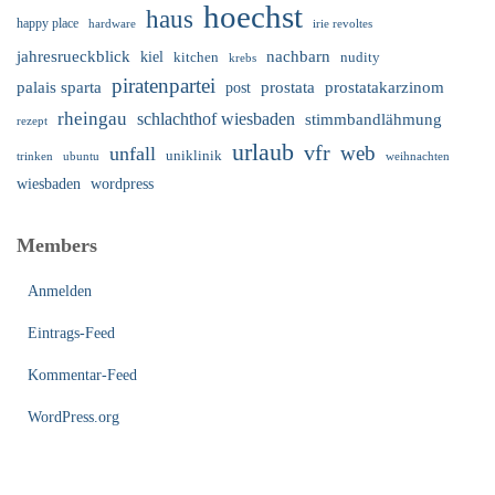
hoechst
haus
happy place
irie revoltes
hardware
nachbarn
jahresrueckblick
kiel
nudity
kitchen
krebs
piratenpartei
palais sparta
prostata
prostatakarzinom
post
rheingau
schlachthof wiesbaden
stimmbandlähmung
rezept
urlaub
vfr
web
unfall
uniklinik
trinken
ubuntu
weihnachten
wiesbaden
wordpress
Members
Anmelden
Eintrags-Feed
Kommentar-Feed
WordPress.org