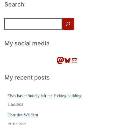
Search:
S
u
c
h
My social media
e
n
Mastodon
Bluesky
E-Mail
My recent posts
Elvis has definitely left the f*cking building
1. Juli 2026
Über den Wäldern
19. Juni 2026