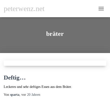
peterwenz.net
NAVI
UMSC
bräter
Deftig…
Leckeres und sehr deftiges Essen aus dem Bräter.
Von
sparta
, vor
20 Jahren