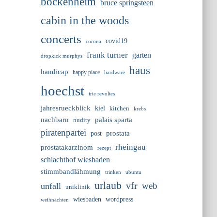
bockenheim
bruce springsteen
cabin in the woods
concerts
covid19
corona
frank turner
garten
dropkick murphys
haus
handicap
happy place
hardware
hoechst
irie revoltes
jahresrueckblick
kiel
kitchen
krebs
nachbarn
palais sparta
nudity
piratenpartei
prostata
post
rheingau
prostatakarzinom
rezept
schlachthof wiesbaden
stimmbandlähmung
trinken
ubuntu
urlaub
vfr
web
unfall
uniklinik
wiesbaden
wordpress
weihnachten