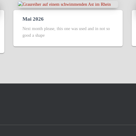
Mai 2026
Next month please, this one was used and in not so
good a shape