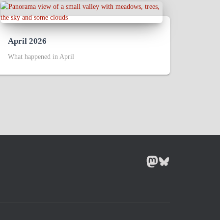
April 2026
What happened in April
MASTODON
BLUESKY