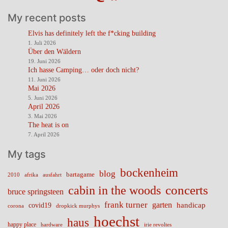
My recent posts
Elvis has definitely left the f*cking building
1. Juli 2026
Über den Wäldern
19. Juni 2026
Ich hasse Camping… oder doch nicht?
11. Juni 2026
Mai 2026
5. Juni 2026
April 2026
3. Mai 2026
The heat is on
7. April 2026
My tags
bockenheim
blog
bartagame
2010
ausfahrt
afrika
cabin in the woods
concerts
bruce springsteen
frank turner
garten
handicap
covid19
corona
dropkick murphys
hoechst
haus
happy place
irie revoltes
hardware