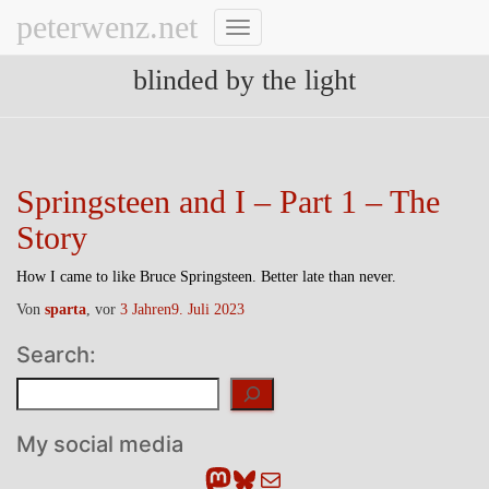
peterwenz.net
Navigation
umschalten
blinded by the light
Springsteen and I – Part 1 – The
Story
How I came to like Bruce Springsteen. Better late than never.
Von
sparta
, vor
3 Jahren
9. Juli 2023
Search:
Suchen
My social media
Mastodon
Bluesky
E-Mail