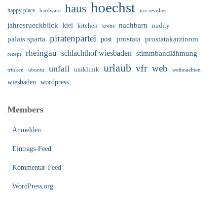
hoechst
haus
happy place
irie revoltes
hardware
nachbarn
jahresrueckblick
kiel
nudity
kitchen
krebs
piratenpartei
palais sparta
prostata
prostatakarzinom
post
rheingau
schlachthof wiesbaden
stimmbandlähmung
rezept
urlaub
vfr
web
unfall
uniklinik
trinken
ubuntu
weihnachten
wiesbaden
wordpress
Members
Anmelden
Eintrags-Feed
Kommentar-Feed
WordPress.org