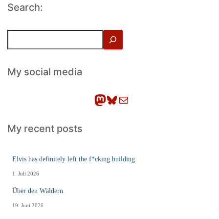
Search:
S
u
c
h
My social media
e
n
Mastodon
Bluesky
E-Mail
My recent posts
Elvis has definitely left the f*cking building
1. Juli 2026
Über den Wäldern
19. Juni 2026