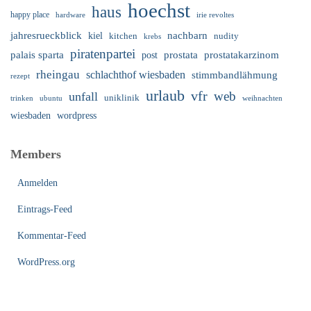
hoechst
haus
happy place
irie revoltes
hardware
nachbarn
jahresrueckblick
kiel
nudity
kitchen
krebs
piratenpartei
palais sparta
prostata
prostatakarzinom
post
rheingau
schlachthof wiesbaden
stimmbandlähmung
rezept
urlaub
vfr
web
unfall
uniklinik
trinken
ubuntu
weihnachten
wiesbaden
wordpress
Members
Anmelden
Eintrags-Feed
Kommentar-Feed
WordPress.org