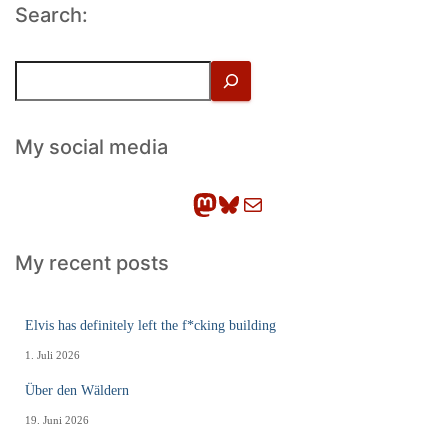
Search:
S
u
c
h
My social media
e
n
Mastodon
Bluesky
E-Mail
My recent posts
Elvis has definitely left the f*cking building
1. Juli 2026
Über den Wäldern
19. Juni 2026