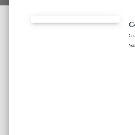
C
Cos
Vo