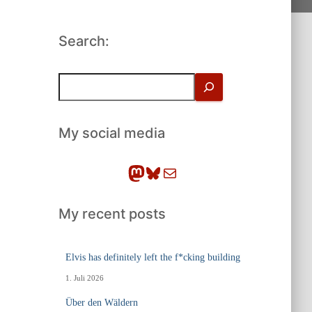
Search:
S
u
c
h
My social media
e
n
Mastodon
Bluesky
E-Mail
My recent posts
Elvis has definitely left the f*cking building
1. Juli 2026
Über den Wäldern