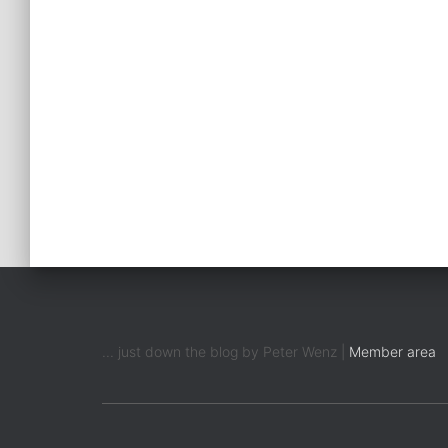
... just down the blog by Peter Wenz |
Member area