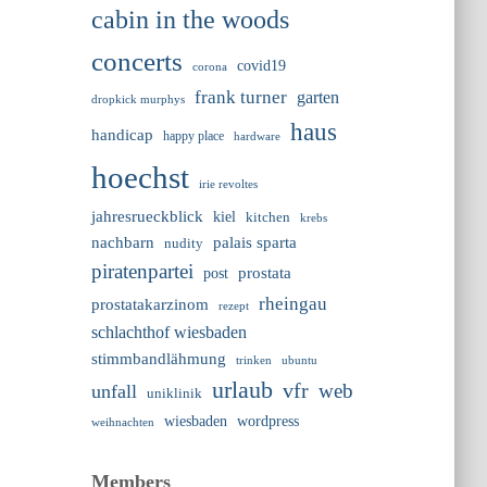
cabin in the woods
concerts
covid19
corona
frank turner
garten
dropkick murphys
haus
handicap
happy place
hardware
hoechst
irie revoltes
jahresrueckblick
kiel
kitchen
krebs
nachbarn
palais sparta
nudity
piratenpartei
prostata
post
rheingau
prostatakarzinom
rezept
schlachthof wiesbaden
stimmbandlähmung
trinken
ubuntu
urlaub
vfr
web
unfall
uniklinik
wiesbaden
wordpress
weihnachten
Members