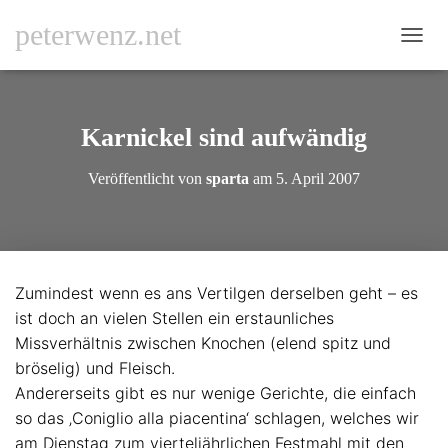
peterwenz.net
N
A
V
I
G
Karnickel sind aufwändig
A
T
Veröffentlicht von
sparta
am
5. April 2007
I
O
N
U
M
S
Zumindest wenn es ans Vertilgen derselben geht – es
C
ist doch an vielen Stellen ein erstaunliches
H
A
Missverhältnis zwischen Knochen (elend spitz und
L
bröselig) und Fleisch.
T
Andererseits gibt es nur wenige Gerichte, die einfach
E
N
so das ‚Coniglio alla piacentina‘ schlagen, welches wir
am Dienstag zum vierteljährlichen Festmahl mit den