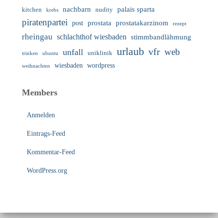
nachbarn
palais sparta
nudity
kitchen
krebs
piratenpartei
prostata
prostatakarzinom
post
rezept
rheingau
schlachthof wiesbaden
stimmbandlähmung
urlaub
vfr
web
unfall
uniklinik
trinken
ubuntu
wiesbaden
wordpress
weihnachten
Members
Anmelden
Eintrags-Feed
Kommentar-Feed
WordPress.org