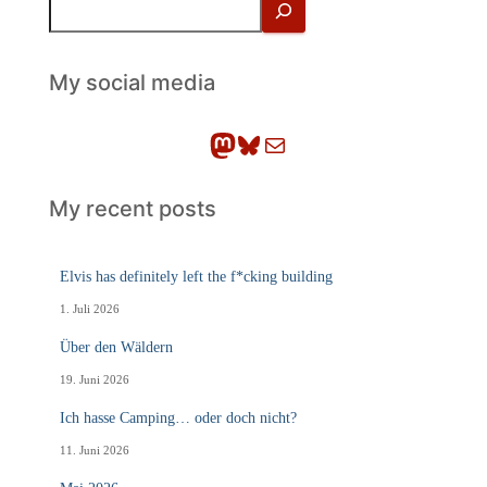
u
c
h
My social media
e
n
Mastodon
Bluesky
E-Mail
My recent posts
Elvis has definitely left the f*cking building
1. Juli 2026
Über den Wäldern
19. Juni 2026
Ich hasse Camping… oder doch nicht?
11. Juni 2026