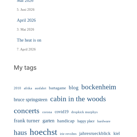
Mai 2026
5. Juni 2026
April 2026
3. Mai 2026
The heat is on
7. April 2026
My tags
bockenheim
blog
bartagame
2010
ausfahrt
afrika
cabin in the woods
bruce springsteen
concerts
covid19
corona
dropkick murphys
frank turner
garten
handicap
happy place
hardware
hoechst
haus
jahresrueckblick
kiel
irie revoltes