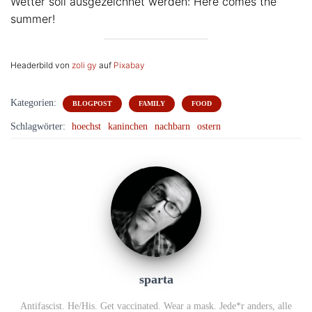
Wetter soll ausgezeichnet werden: Here comes the
summer!
Headerbild von
zoli gy
auf
Pixabay
Kategorien:
BLOGPOST
FAMILY
FOOD
Schlagwörter:
hoechst
kaninchen
nachbarn
ostern
sparta
Antifascist. He/His. Get vaccinated. Wear a mask. Jede*r anders, alle