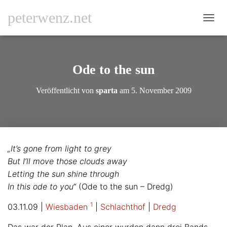
peterwenz.net
N
A
V
I
G
Ode to the sun
A
T
Veröffentlicht von
sparta
am
5. November 2009
I
O
N
U
M
S
„It’s gone from light to grey
C
But I’ll move those clouds away
H
A
Letting the sun shine through
L
In this ode to you“
(Ode to the sun – Dredg)
T
E
1
03.11.09 |
Wiesbaden
|
Schlachthof
|
Dredg
N