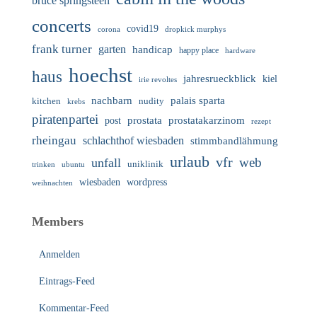
bruce springsteen
concerts
covid19
corona
dropkick murphys
frank turner
garten
handicap
happy place
hardware
hoechst
haus
jahresrueckblick
kiel
irie revoltes
nachbarn
palais sparta
nudity
kitchen
krebs
piratenpartei
prostata
prostatakarzinom
post
rezept
rheingau
schlachthof wiesbaden
stimmbandlähmung
urlaub
vfr
web
unfall
uniklinik
trinken
ubuntu
wiesbaden
wordpress
weihnachten
Members
Anmelden
Eintrags-Feed
Kommentar-Feed