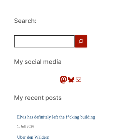
Search:
S
u
c
h
My social media
e
n
Mastodon
Bluesky
E-Mail
My recent posts
Elvis has definitely left the f*cking building
1. Juli 2026
Über den Wäldern