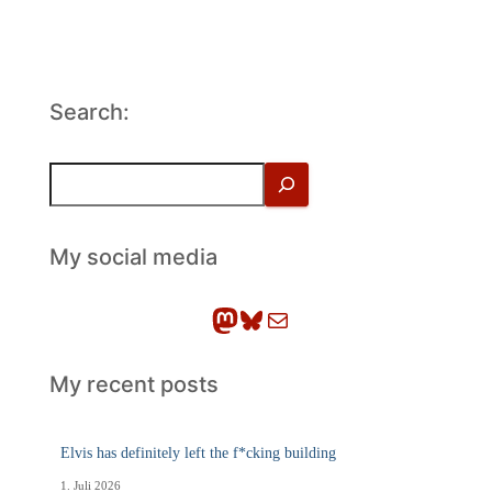
Search:
S
u
c
h
My social media
e
n
Mastodon
Bluesky
E-Mail
My recent posts
Elvis has definitely left the f*cking building
1. Juli 2026