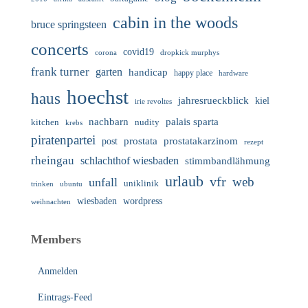
cabin in the woods
bruce springsteen
concerts
covid19
corona
dropkick murphys
frank turner
garten
handicap
happy place
hardware
hoechst
haus
jahresrueckblick
kiel
irie revoltes
nachbarn
palais sparta
nudity
kitchen
krebs
piratenpartei
prostata
prostatakarzinom
post
rezept
rheingau
schlachthof wiesbaden
stimmbandlähmung
urlaub
vfr
web
unfall
uniklinik
trinken
ubuntu
wiesbaden
wordpress
weihnachten
Members
Anmelden
Eintrags-Feed