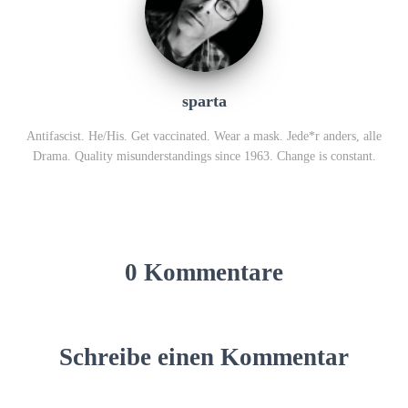
sparta
Antifascist. He/His. Get vaccinated. Wear a mask. Jede*r anders, alle
Drama. Quality misunderstandings since 1963. Change is constant.
0 Kommentare
Schreibe einen Kommentar