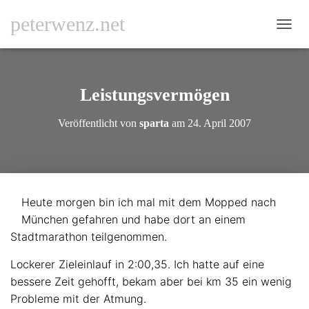
peterwenz.net
N
A
V
I
G
Leistungsvermögen
A
T
Veröffentlicht von
sparta
am
24. April 2007
I
O
N
U
M
S
Heute morgen bin ich mal mit dem Mopped nach
C
München gefahren und habe dort an einem
H
A
Stadtmarathon teilgenommen.
L
T
Lockerer Zieleinlauf in 2:00,35. Ich hatte auf eine
E
bessere Zeit gehofft, bekam aber bei km 35 ein wenig
N
Probleme mit der Atmung.