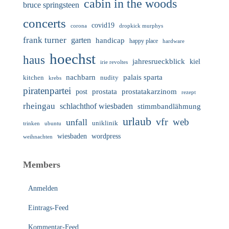
cabin in the woods
bruce springsteen
concerts
covid19
corona
dropkick murphys
frank turner
garten
handicap
happy place
hardware
hoechst
haus
jahresrueckblick
kiel
irie revoltes
nachbarn
palais sparta
nudity
kitchen
krebs
piratenpartei
prostata
prostatakarzinom
post
rezept
rheingau
schlachthof wiesbaden
stimmbandlähmung
urlaub
vfr
web
unfall
uniklinik
trinken
ubuntu
wiesbaden
wordpress
weihnachten
Members
Anmelden
Eintrags-Feed
Kommentar-Feed