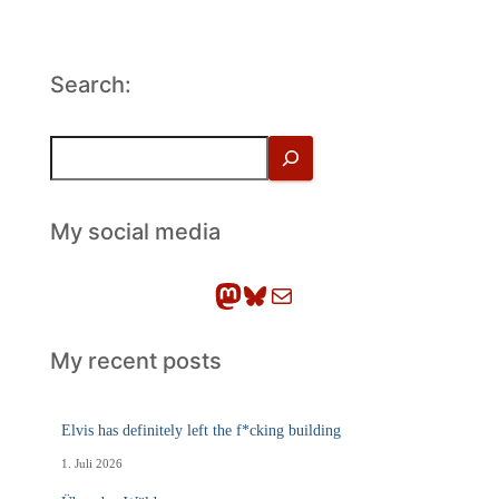
Search:
S
u
c
h
My social media
e
n
Mastodon
Bluesky
E-Mail
My recent posts
Elvis has definitely left the f*cking building
1. Juli 2026