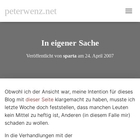
peterwenz.net
N
A
V
I
G
In eigener Sache
A
T
Veröffentlicht von
sparta
am
24. April 2007
I
O
N
U
M
S
Obwohl ich der Ansicht war, meine Intention für dieses
C
Blog mit
dieser Seite
klargemacht zu haben, musste ich
H
A
letzte Woche doch feststellen, dass manchen Leuten
L
kein Mittel zu heftig ist, Anderen (in diesem Falle mir)
T
schaden zu wollen.
E
N
In die Verhandlungen mit der