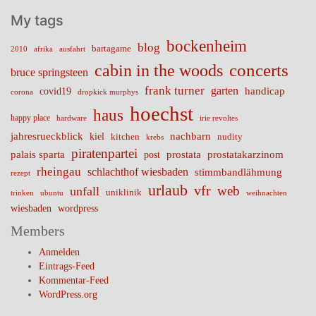
My tags
bockenheim
blog
bartagame
2010
ausfahrt
afrika
cabin in the woods
concerts
bruce springsteen
frank turner
garten
handicap
covid19
corona
dropkick murphys
hoechst
haus
happy place
irie revoltes
hardware
nachbarn
jahresrueckblick
kiel
nudity
kitchen
krebs
piratenpartei
palais sparta
prostata
prostatakarzinom
post
rheingau
schlachthof wiesbaden
stimmbandlähmung
rezept
urlaub
vfr
web
unfall
uniklinik
trinken
ubuntu
weihnachten
wiesbaden
wordpress
Members
Anmelden
Eintrags-Feed
Kommentar-Feed
WordPress.org