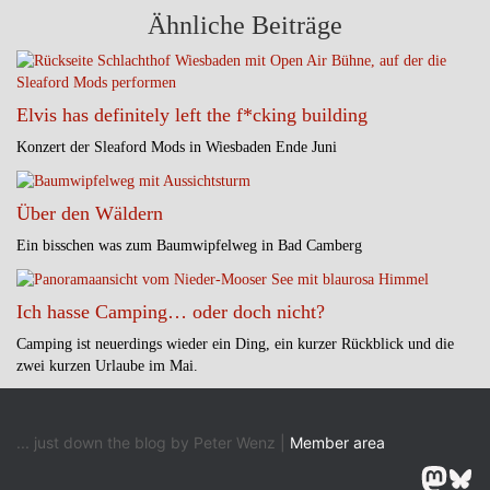
Ähnliche Beiträge
Elvis has definitely left the f*cking building
Konzert der Sleaford Mods in Wiesbaden Ende Juni
Über den Wäldern
Ein bisschen was zum Baumwipfelweg in Bad Camberg
Ich hasse Camping… oder doch nicht?
Camping ist neuerdings wieder ein Ding, ein kurzer Rückblick und die
zwei kurzen Urlaube im Mai.
... just down the blog by Peter Wenz |
Member area
Masto
Blu