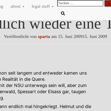
Suchen
og
about
legal stuff
nach:
lich wieder eine 
Veröffentlicht von
sparta
am
15. Juni 2009
15. Juni 2009
chon seit langem und entweder kamen uns
Realität in die Quere.
mit der NSU unterwegs sein will, aber zum
enwald, Spessart oder Elsass gar, taugen
g.
nn endlich mal hingekriegt. Helmut und die