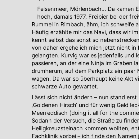
Felsenmeer, Mörlenbach… Da kamen Er
hoch, damals 1977, Freibier bei der f
Rummel in Rimbach, ähm, ich schweife a
Häufig erzählte mir das Navi, dass wir i
kennt selbst das sonst so nebenstrecke
von daher ergehe ich mich jetzt nicht in 
gelangten. Kurvig war es jedenfalls und l
passieren, an der eine Ninja im Graben l
drumherum, auf dem Parkplatz ein paar 
wagen. Da war so überhaupt keine Aktivit
schwarze Auto gewartet.
Lässt sich nicht ändern – nun stand erst 
‚Goldenen Hirsch‘ und für wenig Geld lec
Meerreddisch (doing it all for the comme
Sodann der Versuch, die Straße zu finden
Heiligkreuzsteinach kommen wollten, en
Fachklinik vorbei – ich finde den Namen j