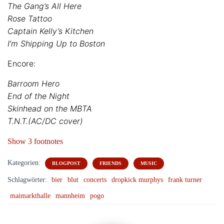
The Gang’s All Here
Rose Tattoo
Captain Kelly’s Kitchen
I’m Shipping Up to Boston
Encore:
Barroom Hero
End of the Night
Skinhead on the MBTA
T.N.T.(AC/DC cover)
Show 3 footnotes
Kategorien:
BLOGPOST
FRIENDS
MUSIC
Schlagwörter:
bier
blut
concerts
dropkick murphys
frank turner
maimarkthalle
mannheim
pogo