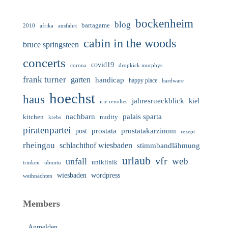
bockenheim
blog
bartagame
2010
ausfahrt
afrika
cabin in the woods
bruce springsteen
concerts
covid19
corona
dropkick murphys
frank turner
garten
handicap
happy place
hardware
hoechst
haus
jahresrueckblick
kiel
irie revoltes
nachbarn
palais sparta
nudity
kitchen
krebs
piratenpartei
prostata
prostatakarzinom
post
rezept
rheingau
schlachthof wiesbaden
stimmbandlähmung
urlaub
vfr
web
unfall
uniklinik
trinken
ubuntu
wiesbaden
wordpress
weihnachten
Members
Anmelden