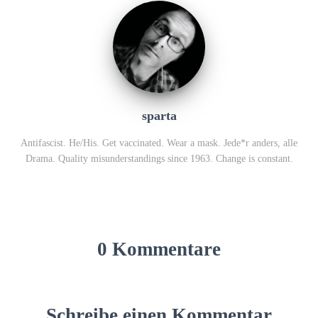
sparta
Antifascist. He/His. Get vaccinated. Wear a mask. Jede*r anders, alle
Drama. Quality misunderstandings since 1963. Change is constant.
0 Kommentare
Schreibe einen Kommentar