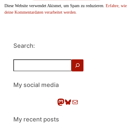
Diese Website verwendet Akismet, um Spam zu reduzieren.
Erfahre, wie
deine Kommentardaten verarbeitet werden.
Search:
S
u
c
h
My social media
e
n
Mastodon
Bluesky
E-Mail
My recent posts