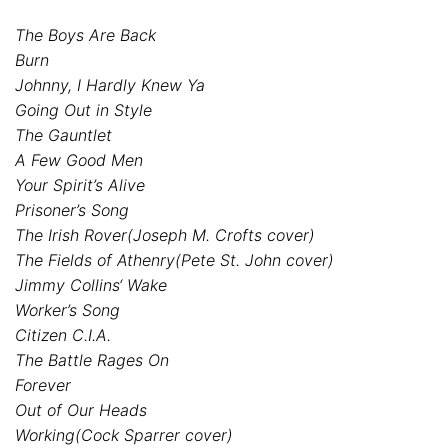
The Boys Are Back
Burn
Johnny, I Hardly Knew Ya
Going Out in Style
The Gauntlet
A Few Good Men
Your Spirit’s Alive
Prisoner’s Song
The Irish Rover(Joseph M. Crofts cover)
The Fields of Athenry(Pete St. John cover)
Jimmy Collins‘ Wake
Worker’s Song
Citizen C.I.A.
The Battle Rages On
Forever
Out of Our Heads
Working(Cock Sparrer cover)