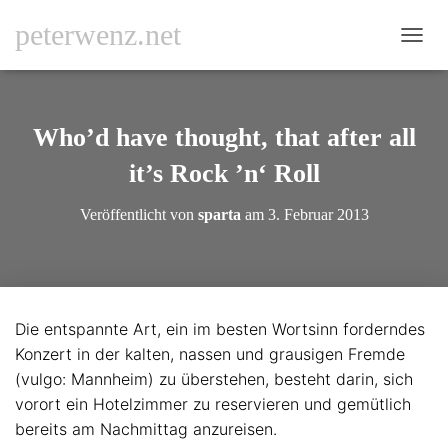
peterwenz.net
N
A
V
I
G
Who’d have thought, that after all
A
T
it’s Rock ’n‘ Roll
I
O
Veröffentlicht von
sparta
am
3. Februar 2013
N
U
M
S
C
H
Die entspannte Art, ein im besten Wortsinn forderndes
A
Konzert in der kalten, nassen und grausigen Fremde
L
T
(vulgo: Mannheim) zu überstehen, besteht darin, sich
E
vorort ein Hotelzimmer zu reservieren und gemütlich
N
bereits am Nachmittag anzureisen.