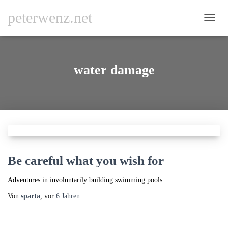
peterwenz.net
NAVI
UMSC
water damage
Be careful what you wish for
Adventures in involuntarily building swimming pools.
Von
sparta
, vor
6 Jahren