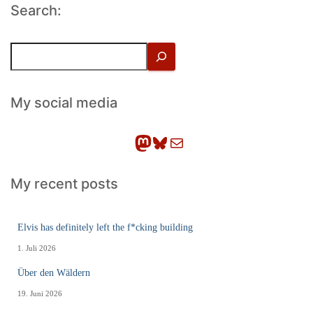
Search:
S
u
c
h
My social media
e
n
Mastodon
Bluesky
E-Mail
My recent posts
Elvis has definitely left the f*cking building
1. Juli 2026
Über den Wäldern
19. Juni 2026