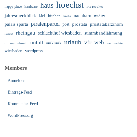
hoechst
haus
happy place
irie revoltes
hardware
nachbarn
jahresrueckblick
kiel
nudity
kitchen
krebs
piratenpartei
palais sparta
prostata
prostatakarzinom
post
rheingau
schlachthof wiesbaden
stimmbandlähmung
rezept
urlaub
vfr
web
unfall
uniklinik
trinken
ubuntu
weihnachten
wiesbaden
wordpress
Members
Anmelden
Eintrags-Feed
Kommentar-Feed
WordPress.org