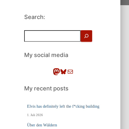
Search:
S
u
c
h
My social media
e
n
Mastodon
Bluesky
E-Mail
My recent posts
Elvis has definitely left the f*cking building
1. Juli 2026
Über den Wäldern