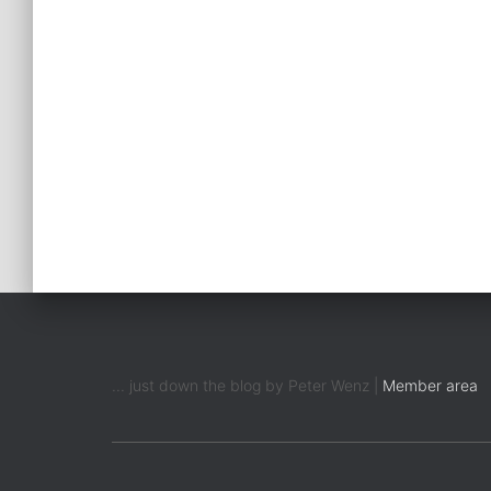
... just down the blog by Peter Wenz |
Member area