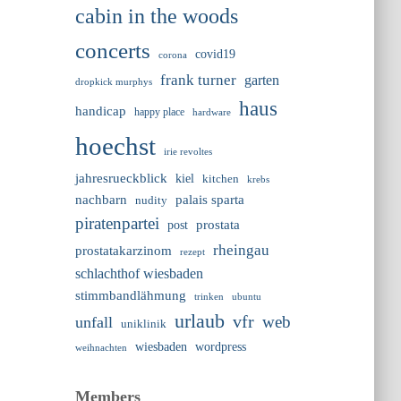
cabin in the woods
concerts
covid19
corona
frank turner
garten
dropkick murphys
haus
handicap
happy place
hardware
hoechst
irie revoltes
jahresrueckblick
kiel
kitchen
krebs
nachbarn
palais sparta
nudity
piratenpartei
prostata
post
rheingau
prostatakarzinom
rezept
schlachthof wiesbaden
stimmbandlähmung
trinken
ubuntu
urlaub
vfr
web
unfall
uniklinik
wiesbaden
wordpress
weihnachten
Members