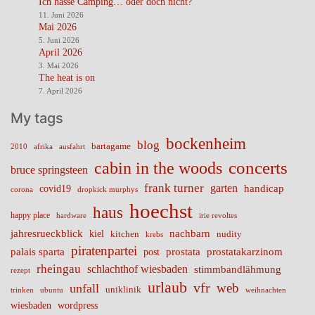
Ich hasse Camping… oder doch nicht?
11. Juni 2026
Mai 2026
5. Juni 2026
April 2026
3. Mai 2026
The heat is on
7. April 2026
My tags
bockenheim
blog
bartagame
2010
ausfahrt
afrika
cabin in the woods
concerts
bruce springsteen
frank turner
garten
handicap
covid19
corona
dropkick murphys
hoechst
haus
happy place
irie revoltes
hardware
nachbarn
jahresrueckblick
kiel
nudity
kitchen
krebs
piratenpartei
palais sparta
prostata
prostatakarzinom
post
rheingau
schlachthof wiesbaden
stimmbandlähmung
rezept
urlaub
vfr
web
unfall
uniklinik
trinken
ubuntu
weihnachten
wiesbaden
wordpress