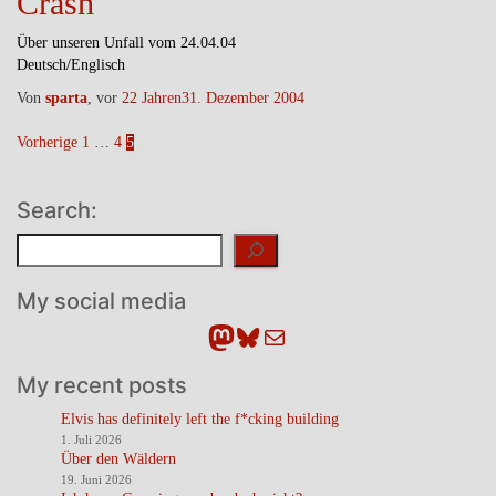
Crash
Über unseren Unfall vom 24.04.04
Deutsch/Englisch
Von
sparta
, vor
22 Jahren
31. Dezember 2004
Seitennummerierung
Vorherige
1
…
4
5
der
Search:
Beiträge
Suchen
My social media
Mastodon
Bluesky
E-Mail
My recent posts
Elvis has definitely left the f*cking building
1. Juli 2026
Über den Wäldern
19. Juni 2026