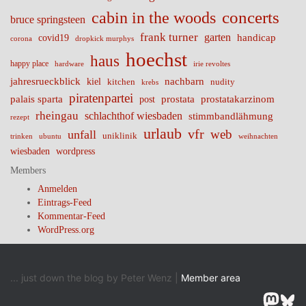
cabin in the woods
concerts
bruce springsteen
frank turner
garten
handicap
covid19
corona
dropkick murphys
hoechst
haus
happy place
irie revoltes
hardware
nachbarn
jahresrueckblick
kiel
nudity
kitchen
krebs
piratenpartei
palais sparta
prostata
prostatakarzinom
post
rheingau
schlachthof wiesbaden
stimmbandlähmung
rezept
urlaub
vfr
web
unfall
uniklinik
trinken
ubuntu
weihnachten
wiesbaden
wordpress
Members
Anmelden
Eintrags-Feed
Kommentar-Feed
WordPress.org
... just down the blog by Peter Wenz |
Member area
Masto
Blu