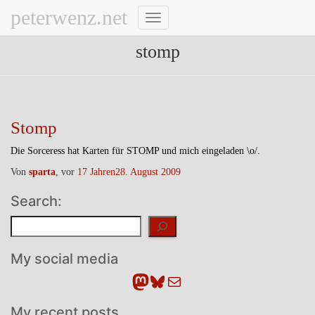
peterwenz.net
Navigation
umschalten
stomp
Stomp
Die Sorceress hat Karten für STOMP und mich eingeladen \o/.
Von
sparta
, vor
17 Jahren
28. August 2009
Search:
Suchen
My social media
Mastodon
Bluesky
E-Mail
My recent posts