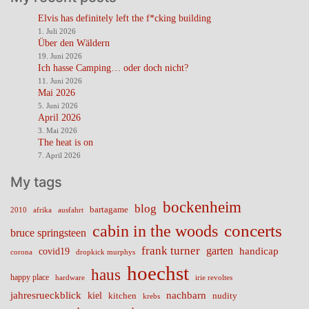
Elvis has definitely left the f*cking building
1. Juli 2026
Über den Wäldern
19. Juni 2026
Ich hasse Camping… oder doch nicht?
11. Juni 2026
Mai 2026
5. Juni 2026
April 2026
3. Mai 2026
The heat is on
7. April 2026
My tags
bockenheim
blog
bartagame
2010
ausfahrt
afrika
cabin in the woods
concerts
bruce springsteen
frank turner
garten
handicap
covid19
corona
dropkick murphys
hoechst
haus
happy place
irie revoltes
hardware
nachbarn
jahresrueckblick
kiel
nudity
kitchen
krebs