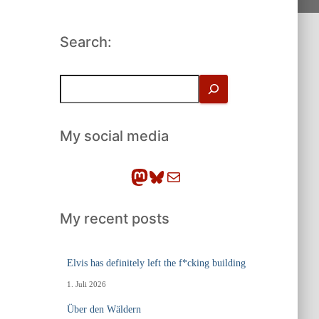
Search:
S
u
c
h
My social media
e
n
Mastodon
Bluesky
E-Mail
My recent posts
Elvis has definitely left the f*cking building
1. Juli 2026
Über den Wäldern