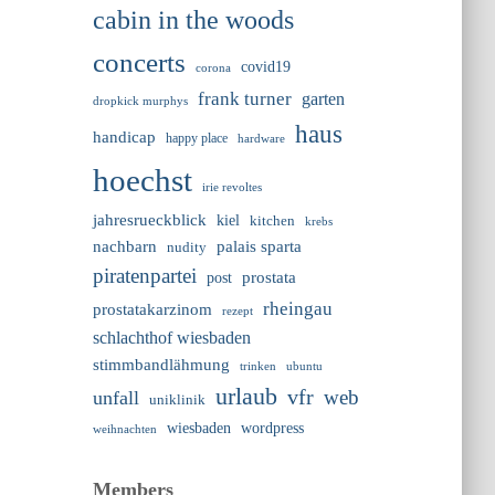
cabin in the woods
concerts
covid19
corona
frank turner
garten
dropkick murphys
haus
handicap
happy place
hardware
hoechst
irie revoltes
jahresrueckblick
kiel
kitchen
krebs
nachbarn
palais sparta
nudity
piratenpartei
prostata
post
rheingau
prostatakarzinom
rezept
schlachthof wiesbaden
stimmbandlähmung
trinken
ubuntu
urlaub
vfr
web
unfall
uniklinik
wiesbaden
wordpress
weihnachten
Members