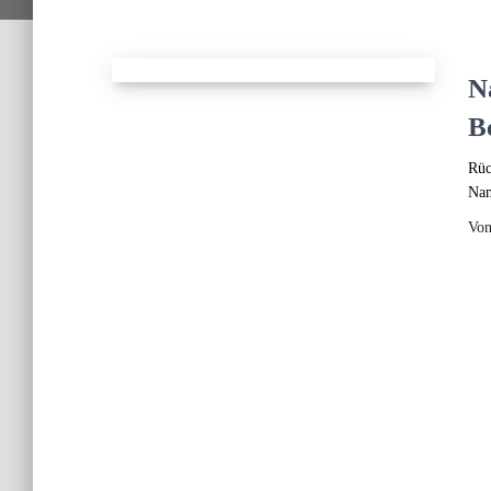
N
B
Rüc
Nam
Vo