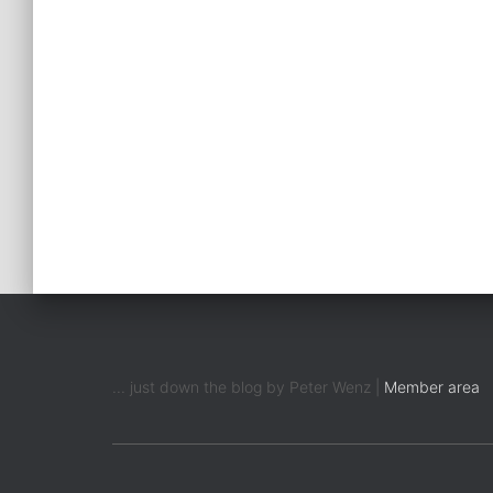
... just down the blog by Peter Wenz |
Member area