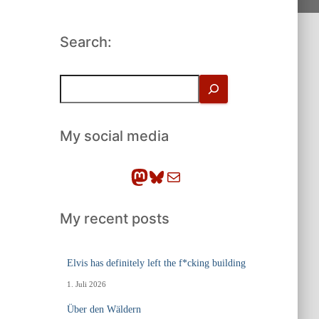
Search:
S
u
c
h
My social media
e
n
Mastodon
Bluesky
E-Mail
My recent posts
Elvis has definitely left the f*cking building
1. Juli 2026
Über den Wäldern