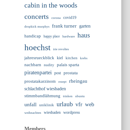
cabin in the woods
concerts
covid19
corona
frank turner
garten
dropkick murphys
haus
handicap
happy place
hardware
hoechst
irie revoltes
jahresrueckblick
kiel
kitchen
krebs
nachbarn
palais sparta
nudity
piratenpartei
prostata
post
rheingau
prostatakarzinom
rezept
schlachthof wiesbaden
stimmbandlähmung
trinken
ubuntu
urlaub
vfr
web
unfall
uniklinik
wiesbaden
wordpress
weihnachten
Members