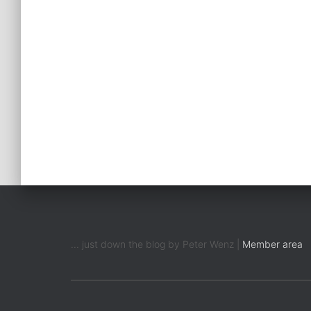
... just down the blog by Peter Wenz |
Member area