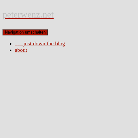
peterwenz.net
Navigation umschalten
… just down the blog
about