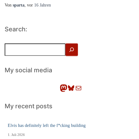
Von
sparta
, vor
16 Jahren
Search:
S
u
c
h
My social media
e
n
Mastodon
Bluesky
E-Mail
My recent posts
Elvis has definitely left the f*cking building
1. Juli 2026