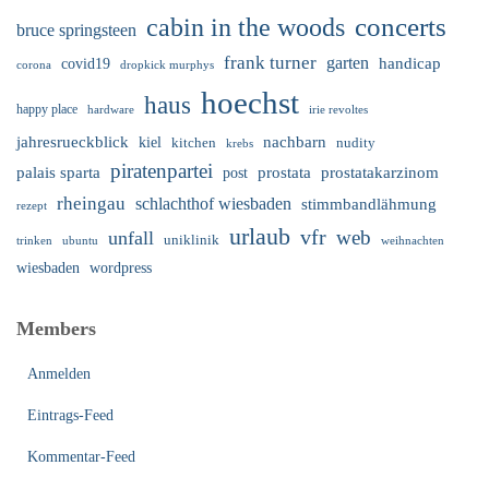
cabin in the woods
concerts
bruce springsteen
frank turner
garten
handicap
covid19
corona
dropkick murphys
hoechst
haus
happy place
irie revoltes
hardware
nachbarn
jahresrueckblick
kiel
nudity
kitchen
krebs
piratenpartei
palais sparta
prostata
prostatakarzinom
post
rheingau
schlachthof wiesbaden
stimmbandlähmung
rezept
urlaub
vfr
web
unfall
uniklinik
trinken
ubuntu
weihnachten
wiesbaden
wordpress
Members
Anmelden
Eintrags-Feed
Kommentar-Feed