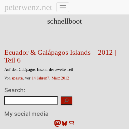
peterwenz.net
Navigation
umschalten
schnellboot
Ecuador & Galápagos Islands – 2012 |
Teil 6
Auf den Galápagos-Inseln, der zweite Teil
Von
sparta
, vor
14 Jahren
7. März 2012
Search:
Suchen
My social media
Mastodon
Bluesky
E-Mail