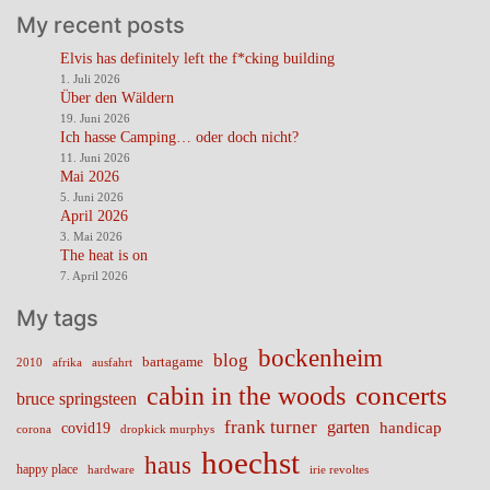
My recent posts
Elvis has definitely left the f*cking building
1. Juli 2026
Über den Wäldern
19. Juni 2026
Ich hasse Camping… oder doch nicht?
11. Juni 2026
Mai 2026
5. Juni 2026
April 2026
3. Mai 2026
The heat is on
7. April 2026
My tags
bockenheim
blog
bartagame
2010
ausfahrt
afrika
cabin in the woods
concerts
bruce springsteen
frank turner
garten
handicap
covid19
corona
dropkick murphys
hoechst
haus
happy place
irie revoltes
hardware