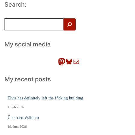
Search:
S
u
c
h
My social media
e
n
Mastodon
Bluesky
E-Mail
My recent posts
Elvis has definitely left the f*cking building
1. Juli 2026
Über den Wäldern
19. Juni 2026