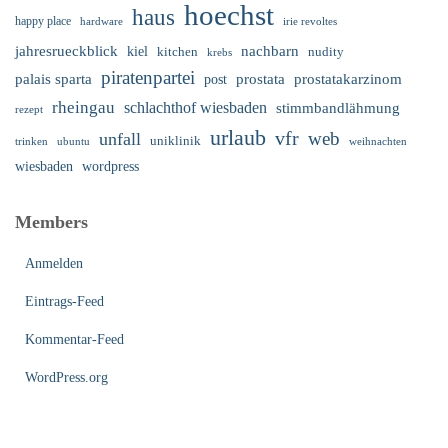
hoechst
haus
happy place
irie revoltes
hardware
nachbarn
jahresrueckblick
kiel
nudity
kitchen
krebs
piratenpartei
palais sparta
prostata
prostatakarzinom
post
rheingau
schlachthof wiesbaden
stimmbandlähmung
rezept
urlaub
vfr
web
unfall
uniklinik
trinken
ubuntu
weihnachten
wiesbaden
wordpress
Members
Anmelden
Eintrags-Feed
Kommentar-Feed
WordPress.org