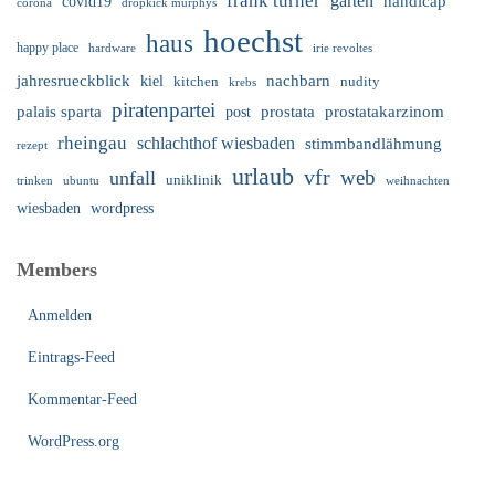
frank turner
garten
handicap
covid19
corona
dropkick murphys
hoechst
haus
happy place
irie revoltes
hardware
nachbarn
jahresrueckblick
kiel
nudity
kitchen
krebs
piratenpartei
palais sparta
prostata
prostatakarzinom
post
rheingau
schlachthof wiesbaden
stimmbandlähmung
rezept
urlaub
vfr
web
unfall
uniklinik
trinken
ubuntu
weihnachten
wiesbaden
wordpress
Members
Anmelden
Eintrags-Feed
Kommentar-Feed
WordPress.org