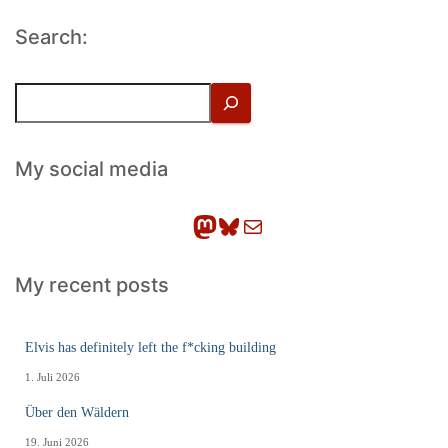
Search:
S
u
c
h
My social media
e
n
Mastodon
Bluesky
E-Mail
My recent posts
Elvis has definitely left the f*cking building
1. Juli 2026
Über den Wäldern
19. Juni 2026