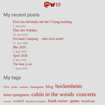
Mastodon
Bluesky
E-Mail
My recent posts
Elvis has definitely left the f*cking building
1. Juli 2026
Über den Wäldern
19. Juni 2026
Ich hasse Camping… oder doch nicht?
11. Juni 2026
Mai 2026
5. Juni 2026
April 2026
3. Mai 2026
The heat is on
7. April 2026
My tags
bockenheim
blog
bartagame
2010
ausfahrt
afrika
cabin in the woods
concerts
bruce springsteen
frank turner
garten
handicap
covid19
corona
dropkick murphys