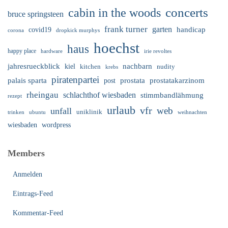
cabin in the woods
concerts
bruce springsteen
frank turner
garten
handicap
covid19
corona
dropkick murphys
hoechst
haus
happy place
irie revoltes
hardware
nachbarn
jahresrueckblick
kiel
nudity
kitchen
krebs
piratenpartei
palais sparta
prostata
prostatakarzinom
post
rheingau
schlachthof wiesbaden
stimmbandlähmung
rezept
urlaub
vfr
web
unfall
uniklinik
trinken
ubuntu
weihnachten
wiesbaden
wordpress
Members
Anmelden
Eintrags-Feed
Kommentar-Feed