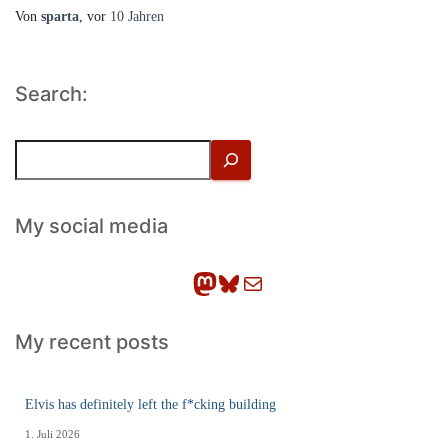
Von
sparta
, vor
10 Jahren
Search:
S
u
c
h
My social media
e
n
Mastodon
Bluesky
E-Mail
My recent posts
Elvis has definitely left the f*cking building
1. Juli 2026