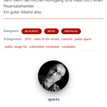
dann beim nächtlichen Rundgang ums Haus noch einen
Feuersalamander.
Ein guter Abend also.
Kategorien:
BLOGPOST
MUSIC
RHEINGAU
Schlagwörter:
2016
cabin in the woods
concerts
palais sparta
public image ltd
schlachthof wiesbaden
wiesbaden
sparta