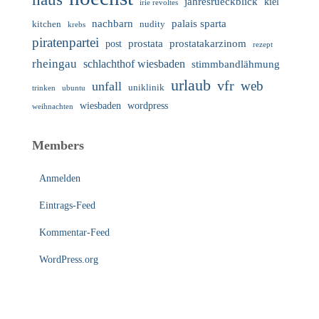
jahresrueckblick
kiel
irie revoltes
nachbarn
palais sparta
nudity
kitchen
krebs
piratenpartei
prostata
prostatakarzinom
post
rezept
rheingau
schlachthof wiesbaden
stimmbandlähmung
urlaub
vfr
web
unfall
uniklinik
trinken
ubuntu
wiesbaden
wordpress
weihnachten
Members
Anmelden
Eintrags-Feed
Kommentar-Feed
WordPress.org