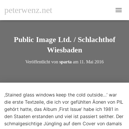
peterwenz.net
N
A
V
I
G
Public Image Ltd. / Schlachthof
A
T
Wiesbaden
I
O
Veröffentlicht von
sparta
am
11. Mai 2016
N
U
M
S
C
H
‚Stained glass windows keep the cold outside…‘ war
A
die erste Textzeile, die ich vor gefühlten Äonen von PIL
L
T
gehört hatte, das Album ‚First Issue‘ habe ich 1981 in
E
den Staaten erstanden und viel ist passiert seither. Der
N
schmalgesichtige Jüngling auf dem Cover von damals