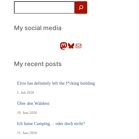
S
u
c
h
My social media
e
n
Mastodon
Bluesky
E-Mail
My recent posts
Elvis has definitely left the f*cking building
1. Juli 2026
Über den Wäldern
19. Juni 2026
Ich hasse Camping… oder doch nicht?
11. Juni 2026