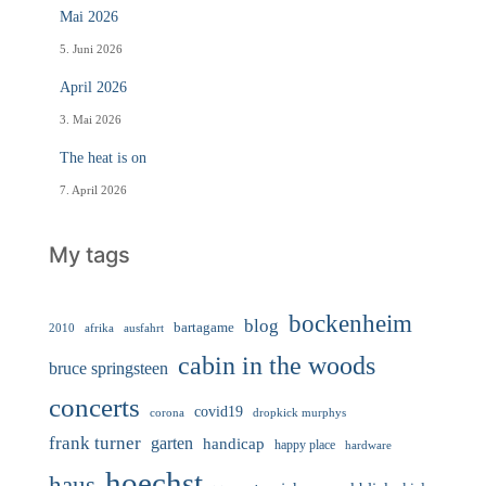
Mai 2026
5. Juni 2026
April 2026
3. Mai 2026
The heat is on
7. April 2026
My tags
bockenheim
blog
bartagame
2010
ausfahrt
afrika
cabin in the woods
bruce springsteen
concerts
covid19
corona
dropkick murphys
frank turner
garten
handicap
happy place
hardware
hoechst
haus