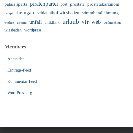
piratenpartei
palais sparta
prostata
prostatakarzinom
post
rheingau
schlachthof wiesbaden
stimmbandlähmung
rezept
urlaub
vfr
web
unfall
uniklinik
trinken
ubuntu
weihnachten
wiesbaden
wordpress
Members
Anmelden
Eintrags-Feed
Kommentar-Feed
WordPress.org