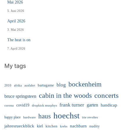
Mai 2026
5. Juni 2026
April 2026
3. Mai 2026
The heat is on
7. April 2026
My tags
bockenheim
blog
bartagame
2010
ausfahrt
afrika
cabin in the woods
concerts
bruce springsteen
frank turner
garten
handicap
covid19
corona
dropkick murphys
hoechst
haus
happy place
irie revoltes
hardware
nachbarn
jahresrueckblick
kiel
nudity
kitchen
krebs