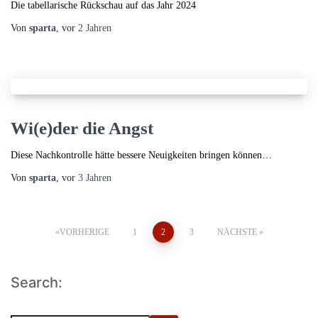
Die tabellarische Rückschau auf das Jahr 2024
Von
sparta
, vor
2 Jahren
Wi(e)der die Angst
Diese Nachkontrolle hätte bessere Neuigkeiten bringen können…
Von
sparta
, vor
3 Jahren
Seitennummerierung
VORHERIGE
1
2
3
NÄCHSTE
der
Search:
Beiträge