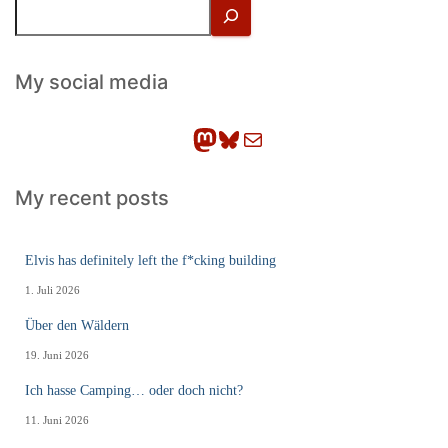
S
u
c
h
My social media
e
n
Mastodon
Bluesky
E-Mail
My recent posts
Elvis has definitely left the f*cking building
1. Juli 2026
Über den Wäldern
19. Juni 2026
Ich hasse Camping… oder doch nicht?
11. Juni 2026