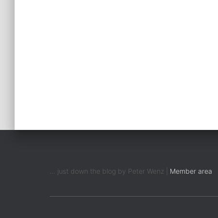
... just down the blog by Peter Wenz |
Member area