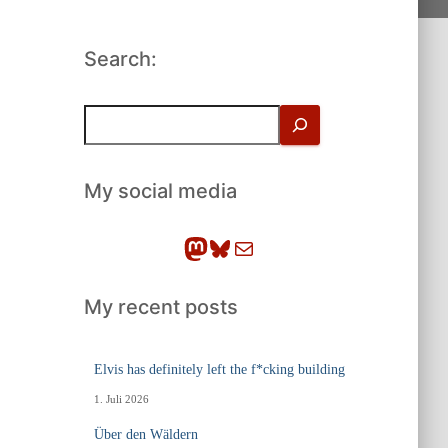
Search:
S
u
c
h
My social media
e
n
Mastodon
Bluesky
E-Mail
My recent posts
Elvis has definitely left the f*cking building
1. Juli 2026
Über den Wäldern