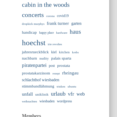
cabin in the woods
concerts
covid19
corona
frank turner
garten
dropkick murphys
haus
handicap
happy place
hardware
hoechst
irie revoltes
jahresrueckblick
kiel
kitchen
krebs
nachbarn
palais sparta
nudity
piratenpartei
prostata
post
rheingau
prostatakarzinom
rezept
schlachthof wiesbaden
stimmbandlähmung
trinken
ubuntu
urlaub
vfr
web
unfall
uniklinik
wiesbaden
wordpress
weihnachten
Members