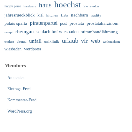
hoechst
haus
happy place
irie revoltes
hardware
nachbarn
jahresrueckblick
kiel
nudity
kitchen
krebs
piratenpartei
palais sparta
prostata
prostatakarzinom
post
rheingau
schlachthof wiesbaden
stimmbandlähmung
rezept
urlaub
vfr
web
unfall
uniklinik
trinken
ubuntu
weihnachten
wiesbaden
wordpress
Members
Anmelden
Eintrags-Feed
Kommentar-Feed
WordPress.org