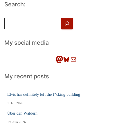
Search:
S
u
c
h
My social media
e
n
Mastodon
Bluesky
E-Mail
My recent posts
Elvis has definitely left the f*cking building
1. Juli 2026
Über den Wäldern
19. Juni 2026