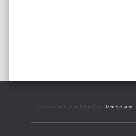
... just down the blog by Peter Wenz |
Member area