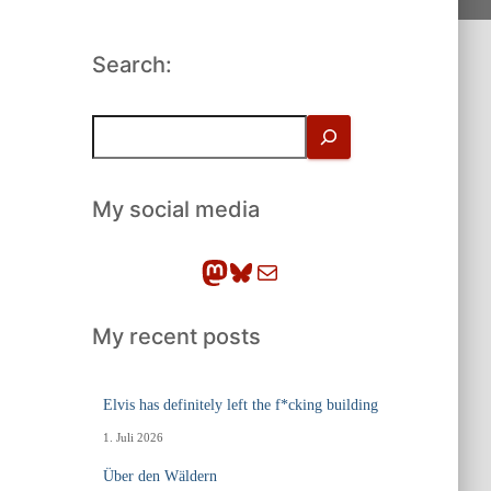
Search:
S
u
c
h
My social media
e
n
Mastodon
Bluesky
E-Mail
My recent posts
Elvis has definitely left the f*cking building
1. Juli 2026
Über den Wäldern