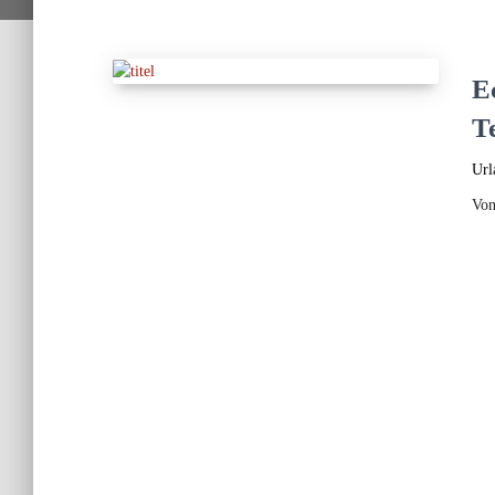
E
Te
Url
Vo