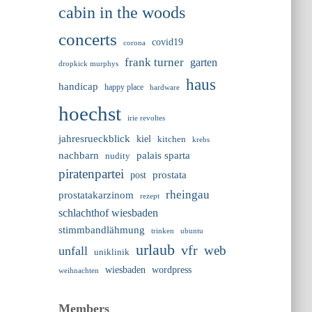
cabin in the woods
concerts
covid19
corona
frank turner
garten
dropkick murphys
haus
handicap
happy place
hardware
hoechst
irie revoltes
jahresrueckblick
kiel
kitchen
krebs
nachbarn
palais sparta
nudity
piratenpartei
prostata
post
rheingau
prostatakarzinom
rezept
schlachthof wiesbaden
stimmbandlähmung
trinken
ubuntu
urlaub
vfr
web
unfall
uniklinik
wiesbaden
wordpress
weihnachten
Members