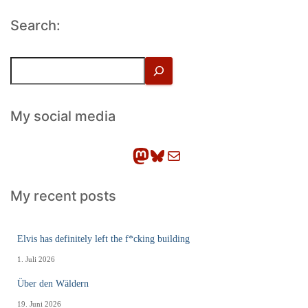
Search:
S
u
c
h
My social media
e
n
Mastodon
Bluesky
E-Mail
My recent posts
Elvis has definitely left the f*cking building
1. Juli 2026
Über den Wäldern
19. Juni 2026