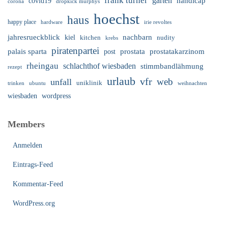
frank turner
garten
handicap
covid19
corona
dropkick murphys
hoechst
haus
happy place
irie revoltes
hardware
nachbarn
jahresrueckblick
kiel
nudity
kitchen
krebs
piratenpartei
palais sparta
prostata
prostatakarzinom
post
rheingau
schlachthof wiesbaden
stimmbandlähmung
rezept
urlaub
vfr
web
unfall
uniklinik
trinken
ubuntu
weihnachten
wiesbaden
wordpress
Members
Anmelden
Eintrags-Feed
Kommentar-Feed
WordPress.org