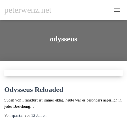
peterwenz.net
NAVI
UMSC
odysseus
Odysseus Reloaded
Süden von Frankfurt ist immer eklig, heute war es besonders ärgerlich in
jeder Beziehung…
Von
sparta
, vor
12 Jahren