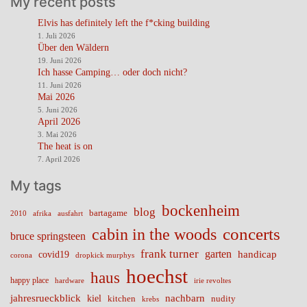
My recent posts
Elvis has definitely left the f*cking building
1. Juli 2026
Über den Wäldern
19. Juni 2026
Ich hasse Camping… oder doch nicht?
11. Juni 2026
Mai 2026
5. Juni 2026
April 2026
3. Mai 2026
The heat is on
7. April 2026
My tags
bockenheim
blog
bartagame
2010
ausfahrt
afrika
cabin in the woods
concerts
bruce springsteen
frank turner
garten
handicap
covid19
corona
dropkick murphys
hoechst
haus
happy place
irie revoltes
hardware
nachbarn
jahresrueckblick
kiel
nudity
kitchen
krebs