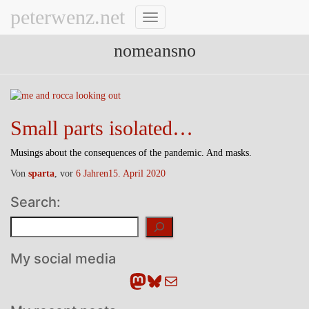
peterwenz.net
Navigation
umschalten
nomeansno
Small parts isolated…
Musings about the consequences of the pandemic. And masks.
Von
sparta
, vor
6 Jahren
15. April 2020
Search:
Suchen
My social media
Mastodon
Bluesky
E-Mail