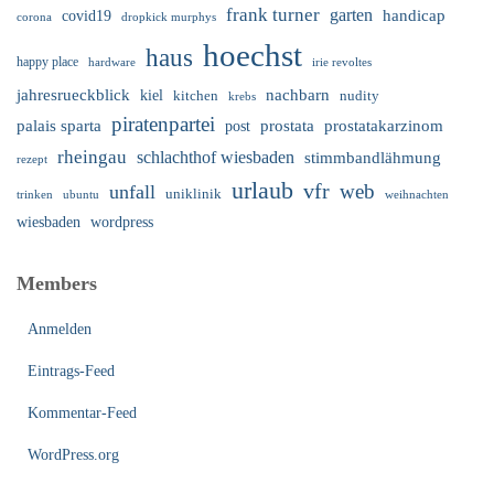
frank turner
garten
handicap
covid19
corona
dropkick murphys
hoechst
haus
happy place
irie revoltes
hardware
nachbarn
jahresrueckblick
kiel
nudity
kitchen
krebs
piratenpartei
palais sparta
prostata
prostatakarzinom
post
rheingau
schlachthof wiesbaden
stimmbandlähmung
rezept
urlaub
vfr
web
unfall
uniklinik
trinken
ubuntu
weihnachten
wiesbaden
wordpress
Members
Anmelden
Eintrags-Feed
Kommentar-Feed
WordPress.org