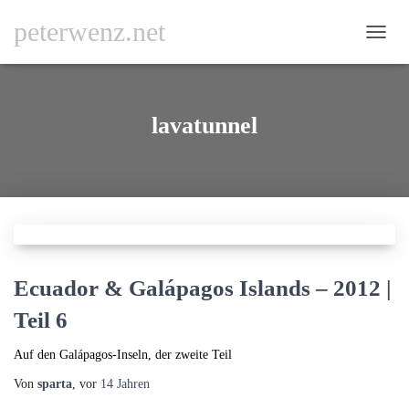
peterwenz.net
NAVI
UMSC
lavatunnel
Ecuador & Galápagos Islands – 2012 |
Teil 6
Auf den Galápagos-Inseln, der zweite Teil
Von
sparta
, vor
14 Jahren