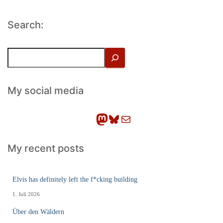
Search:
S
u
c
h
My social media
e
n
Mastodon
Bluesky
E-Mail
My recent posts
Elvis has definitely left the f*cking building
1. Juli 2026
Über den Wäldern