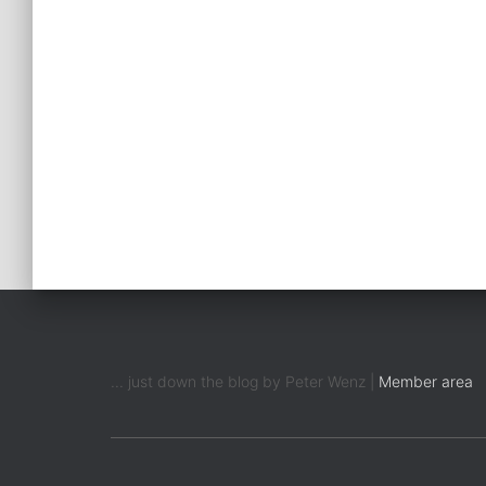
... just down the blog by Peter Wenz |
Member area