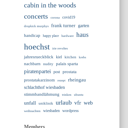
cabin in the woods
concerts
covid19
corona
frank turner
garten
dropkick murphys
haus
handicap
happy place
hardware
hoechst
irie revoltes
jahresrueckblick
kiel
kitchen
krebs
nachbarn
palais sparta
nudity
piratenpartei
prostata
post
rheingau
prostatakarzinom
rezept
schlachthof wiesbaden
stimmbandlähmung
trinken
ubuntu
urlaub
vfr
web
unfall
uniklinik
wiesbaden
wordpress
weihnachten
Members