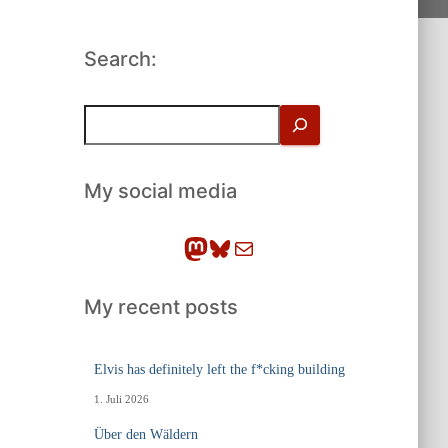
Search:
S
u
c
h
My social media
e
n
Mastodon
Bluesky
E-Mail
My recent posts
Elvis has definitely left the f*cking building
1. Juli 2026
Über den Wäldern