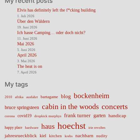
My recent posts
Elvis has definitely left the f*cking building
1. Juli 2026
Über den Wäldern
19. Juni 2026
Ich hasse Camping… oder doch nicht?
11. Juni 2026
Mai 2026
5. Juni 2026
April 2026
3. Mai 2026
The heat is on
7. April 2026
My tags
bockenheim
blog
bartagame
2010
ausfahrt
afrika
cabin in the woods
concerts
bruce springsteen
frank turner
garten
handicap
covid19
corona
dropkick murphys
hoechst
haus
happy place
irie revoltes
hardware
nachbarn
jahresrueckblick
kiel
nudity
kitchen
krebs