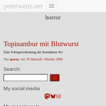
peterwenz.net
Navigation
umschalten
horror
Topinambur mit Blutwurst
Eine Schnapsverkostung der besonderen Art
Von
sparta
, vor
18 Jahren
26. Oktober 2008
Search:
Suchen
My social media
Mastodon
Bluesky
E-Mail