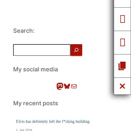
Search:
S
u
c
h
My social media
e
n
Mastodon
Bluesky
E-Mail
My recent posts
Elvis has definitely left the f*cking building
1. Juli 2026