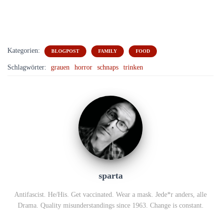
Kategorien:
BLOGPOST
FAMILY
FOOD
Schlagwörter:
grauen
horror
schnaps
trinken
sparta
Antifascist. He/His. Get vaccinated. Wear a mask. Jede*r anders, alle
Drama. Quality misunderstandings since 1963. Change is constant.