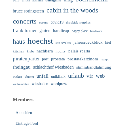
bartagame
2010
ausfahrt
afrika
cabin in the woods
bruce springsteen
concerts
covid19
corona
dropkick murphys
frank turner
garten
handicap
happy place
hardware
hoechst
haus
jahresrueckblick
kiel
irie revoltes
nachbarn
palais sparta
nudity
kitchen
krebs
piratenpartei
prostata
prostatakarzinom
post
rezept
rheingau
schlachthof wiesbaden
stimmbandlähmung
urlaub
vfr
web
unfall
uniklinik
trinken
ubuntu
wiesbaden
wordpress
weihnachten
Members
Anmelden
Eintrags-Feed