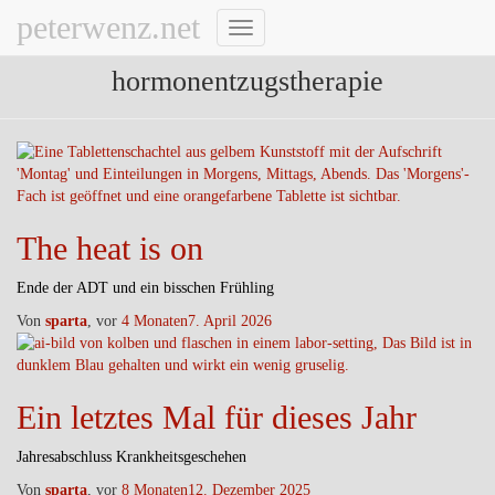
peterwenz.net
Navigation
umschalten
hormonentzugstherapie
The heat is on
Ende der ADT und ein bisschen Frühling
Von
sparta
, vor
4 Monaten
7. April 2026
Ein letztes Mal für dieses Jahr
Jahresabschluss Krankheitsgeschehen
Von
sparta
, vor
8 Monaten
12. Dezember 2025