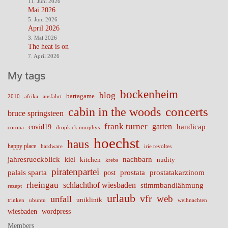
11. Juni 2026
Mai 2026
5. Juni 2026
April 2026
3. Mai 2026
The heat is on
7. April 2026
My tags
bockenheim
blog
bartagame
2010
ausfahrt
afrika
cabin in the woods
concerts
bruce springsteen
frank turner
garten
handicap
covid19
corona
dropkick murphys
hoechst
haus
happy place
irie revoltes
hardware
nachbarn
jahresrueckblick
kiel
nudity
kitchen
krebs
piratenpartei
palais sparta
prostata
prostatakarzinom
post
rheingau
schlachthof wiesbaden
stimmbandlähmung
rezept
urlaub
vfr
web
unfall
uniklinik
trinken
ubuntu
weihnachten
wiesbaden
wordpress
Members