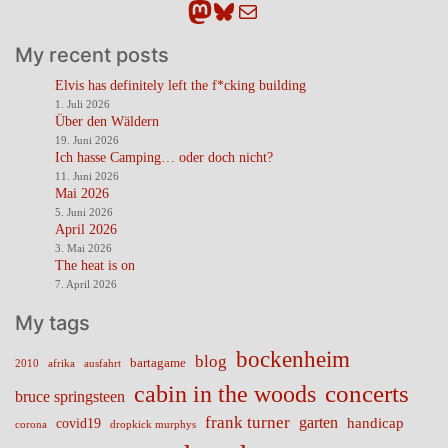
Mastodon
Bluesky
E-Mail
My recent posts
Elvis has definitely left the f*cking building
1. Juli 2026
Über den Wäldern
19. Juni 2026
Ich hasse Camping… oder doch nicht?
11. Juni 2026
Mai 2026
5. Juni 2026
April 2026
3. Mai 2026
The heat is on
7. April 2026
My tags
bockenheim
blog
bartagame
2010
ausfahrt
afrika
cabin in the woods
concerts
bruce springsteen
frank turner
garten
handicap
covid19
corona
dropkick murphys