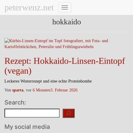
peterwenz.net
Navigation
umschalten
hokkaido
Rezept: Hokkaido-Linsen-Eintopf
(vegan)
Leckeres Winterrezept und eine echte Proteinbombe
Von
sparta
, vor
6 Monaten
3. Februar 2026
Search:
Suchen
My social media