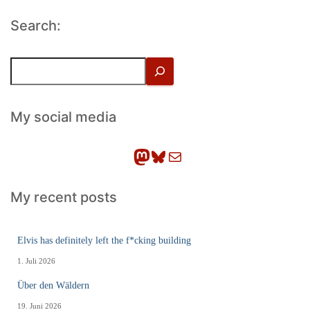
Search:
S
u
c
h
My social media
e
n
Mastodon
Bluesky
E-Mail
My recent posts
Elvis has definitely left the f*cking building
1. Juli 2026
Über den Wäldern
19. Juni 2026