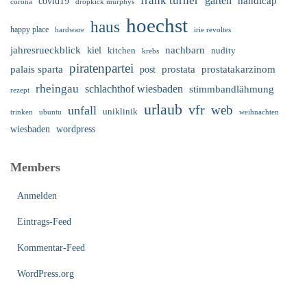
frank turner
garten
handicap
covid19
corona
dropkick murphys
hoechst
haus
happy place
irie revoltes
hardware
nachbarn
jahresrueckblick
kiel
nudity
kitchen
krebs
piratenpartei
palais sparta
prostata
prostatakarzinom
post
rheingau
schlachthof wiesbaden
stimmbandlähmung
rezept
urlaub
vfr
web
unfall
uniklinik
trinken
ubuntu
weihnachten
wiesbaden
wordpress
Members
Anmelden
Eintrags-Feed
Kommentar-Feed
WordPress.org