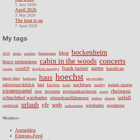
5. Juni 2026
April 2026
3. Mai 2026
The heat is on
7. April 2026
My tags
bockenheim
blog
bartagame
2010
ausfahrt
afrika
cabin in the woods
concerts
bruce springsteen
frank turner
garten
handicap
covid19
corona
dropkick murphys
hoechst
haus
happy place
irie revoltes
hardware
nachbarn
jahresrueckblick
palais sparta
kiel
nudity
kitchen
krebs
piratenpartei
rheingau
prostata
prostatakarzinom
post
rezept
unfall
schlachthof wiesbaden
stimmbandlähmung
trinken
ubuntu
urlaub
vfr
web
wiesbaden
wordpress
uniklinik
weihnachten
Members
Anmelden
Eintrags-Feed