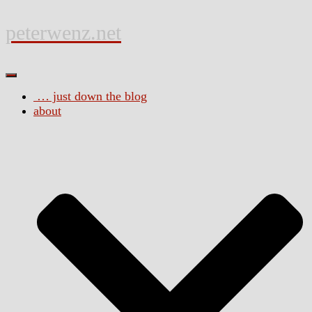
peterwenz.net
Navigation umschalten
… just down the blog
about