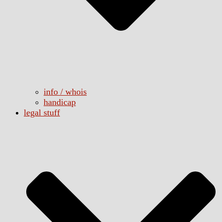
info / whois
handicap
legal stuff