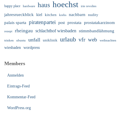
hoechst
haus
happy place
irie revoltes
hardware
nachbarn
jahresrueckblick
kiel
nudity
kitchen
krebs
piratenpartei
palais sparta
prostata
prostatakarzinom
post
rheingau
schlachthof wiesbaden
stimmbandlähmung
rezept
urlaub
vfr
web
unfall
uniklinik
trinken
ubuntu
weihnachten
wiesbaden
wordpress
Members
Anmelden
Eintrags-Feed
Kommentar-Feed
WordPress.org