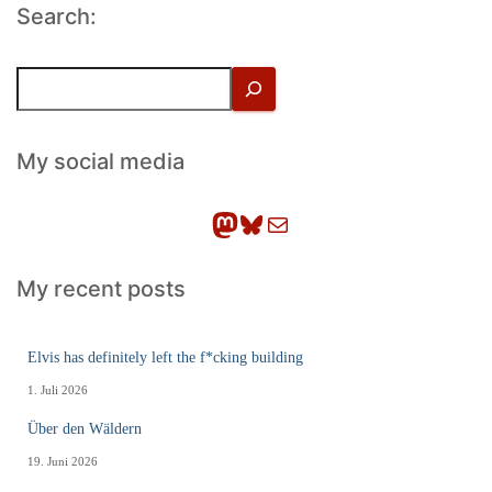
Search:
S
u
c
h
My social media
e
n
Mastodon
Bluesky
E-Mail
My recent posts
Elvis has definitely left the f*cking building
1. Juli 2026
Über den Wäldern
19. Juni 2026