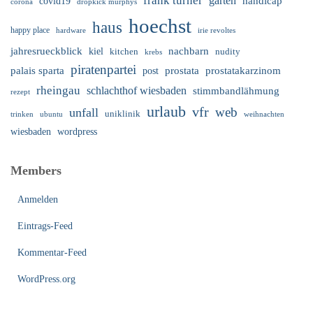
frank turner
garten
handicap
covid19
corona
dropkick murphys
hoechst
haus
happy place
irie revoltes
hardware
nachbarn
jahresrueckblick
kiel
nudity
kitchen
krebs
piratenpartei
palais sparta
prostata
prostatakarzinom
post
rheingau
schlachthof wiesbaden
stimmbandlähmung
rezept
urlaub
vfr
web
unfall
uniklinik
trinken
ubuntu
weihnachten
wiesbaden
wordpress
Members
Anmelden
Eintrags-Feed
Kommentar-Feed
WordPress.org