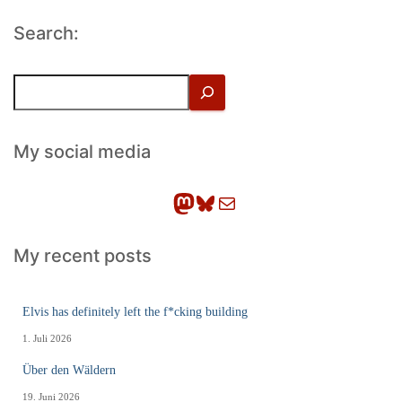
Search:
S
u
c
h
My social media
e
n
Mastodon
Bluesky
E-Mail
My recent posts
Elvis has definitely left the f*cking building
1. Juli 2026
Über den Wäldern
19. Juni 2026