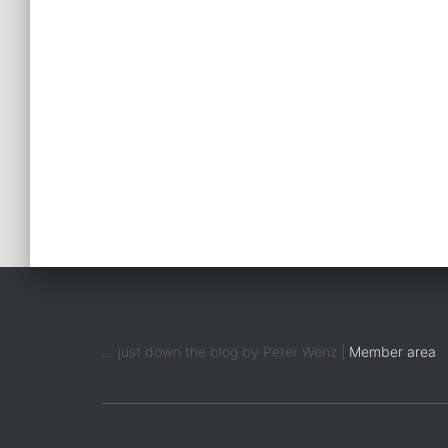
... just down the blog by Peter Wenz |
Member area