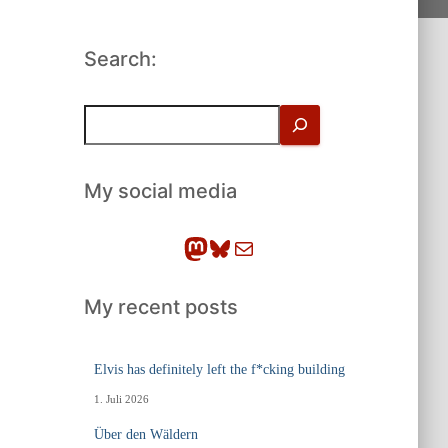
Search:
S
u
c
h
My social media
e
n
Mastodon
Bluesky
E-Mail
My recent posts
Elvis has definitely left the f*cking building
1. Juli 2026
Über den Wäldern