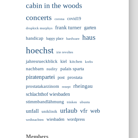
cabin in the woods
concerts
covid19
corona
frank turner
garten
dropkick murphys
haus
handicap
happy place
hardware
hoechst
irie revoltes
jahresrueckblick
kiel
kitchen
krebs
nachbarn
palais sparta
nudity
piratenpartei
prostata
post
rheingau
prostatakarzinom
rezept
schlachthof wiesbaden
stimmbandlähmung
trinken
ubuntu
urlaub
vfr
web
unfall
uniklinik
wiesbaden
wordpress
weihnachten
Members